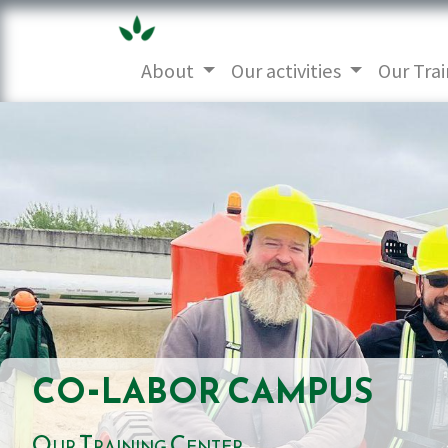
About
Our activities
Our Trai
co-labor campus
Our Training Center