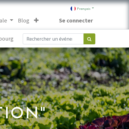
Français
ale
Blog
Se connecter
bourg
TION"