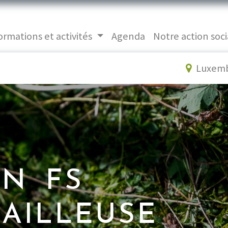
ormations et activités
Agenda
Notre action soci
Luxem
N FS
AILLEUSE