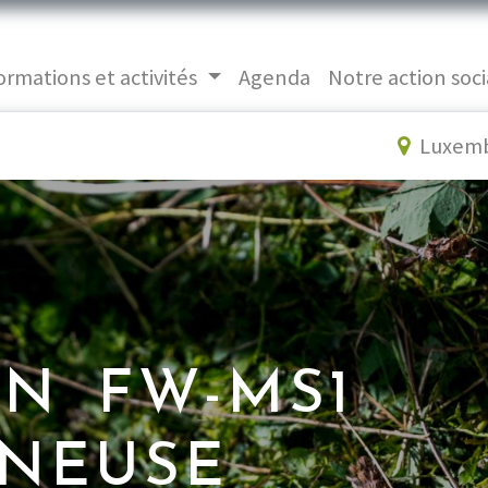
ormations et activités
Agenda
Notre action soci
Luxem
N FW-MS1
NEUSE