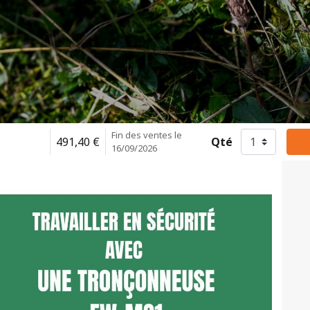
Fin des ventes le
491,40
€
Qté
16/09/2026