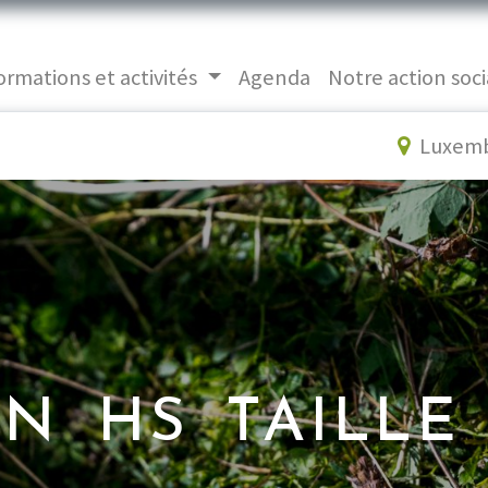
ormations et activités
Agenda
Notre action soci
Luxem
N HS TAILLE